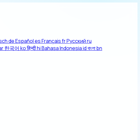
sch
de
Español
es
Français
fr
Русский
ru
ar
한국어
ko
हिन्दी
hi
Bahasa Indonesia
id
বাংলা
bn