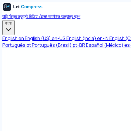
বাড়ি
চিত্র
ডকুমেন্ট
মিডিয়া
টেক্সট
আর্কাইভ
অন্যান্য
ব্লগ
বাংলা
English
en
English (US)
en-US
English (India)
en-IN
English (
Português
pt
Português (Brasil)
pt-BR
Español (México)
es