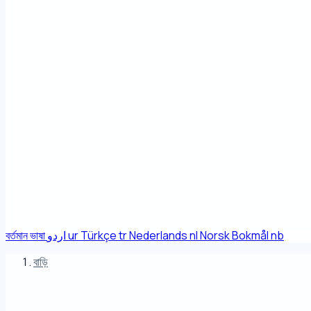
বর্তমান ভাষা
اردو
ur
Türkçe
tr
Nederlands
nl
Norsk Bokmål
nb
বাড়ি