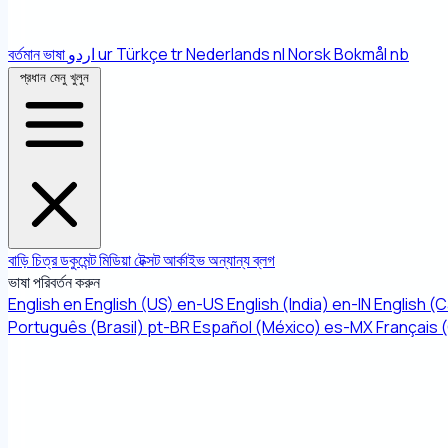
বর্তমান ভাষা
اردو
ur
Türkçe
tr
Nederlands
nl
Norsk Bokmål
nb
প্রধান মেনু খুলুন
বাড়ি
চিত্র
ডকুমেন্ট
মিডিয়া
টেক্সট
আর্কাইভ
অন্যান্য
ব্লগ
ভাষা পরিবর্তন করুন
English
en
English (US)
en-US
English (India)
en-IN
English (
Português (Brasil)
pt-BR
Español (México)
es-MX
Français 