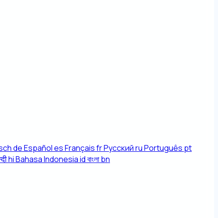
sch
de
Español
es
Français
fr
Русский
ru
Português
pt
्दी
hi
Bahasa Indonesia
id
বাংলা
bn