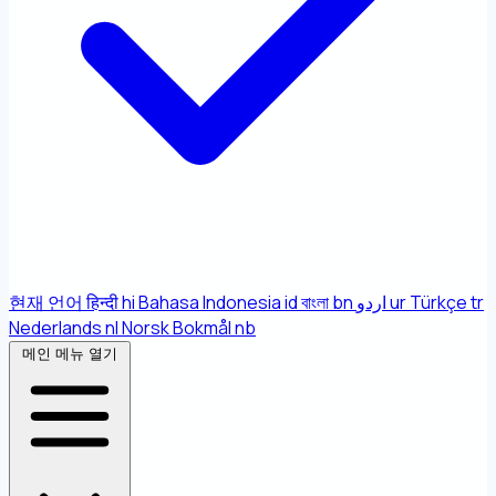
현재 언어
हिन्दी
hi
Bahasa Indonesia
id
বাংলা
bn
اردو
ur
Türkçe
tr
Nederlands
nl
Norsk Bokmål
nb
메인 메뉴 열기