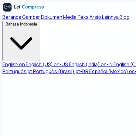
Beranda
Gambar
Dokumen
Media
Teks
Arsip
Lainnya
Blog
Bahasa Indonesia
English
en
English (US)
en-US
English (India)
en-IN
English (
Português
pt
Português (Brasil)
pt-BR
Español (México)
es