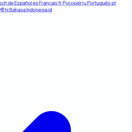
sch
de
Español
es
Français
fr
Русский
ru
Português
pt
्दी
hi
Bahasa Indonesia
id