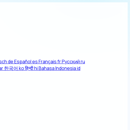
sch
de
Español
es
Français
fr
Русский
ru
ar
한국어
ko
हिन्दी
hi
Bahasa Indonesia
id