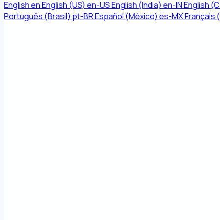
English
en
English (US)
en-US
English (India)
en-IN
English (
Português (Brasil)
pt-BR
Español (México)
es-MX
Français 