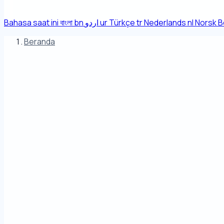
Bahasa saat ini
বাংলা
bn
اردو
ur
Türkçe
tr
Nederlands
nl
Norsk B
Beranda