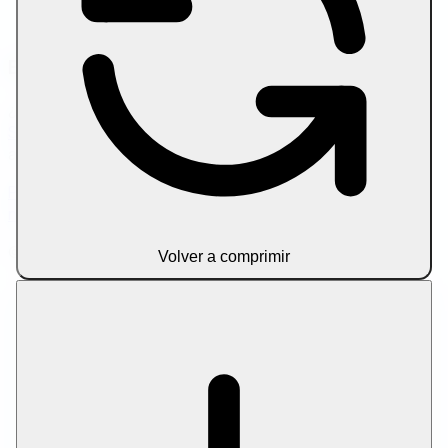
Comprimir PDF a tamaño objetivo
Comprimir vídeo por tamaño
Enlaces de amigos
¿Buscas ampliar tu flujo de trabajo de contenido? Pruebe
SEO herramientas de redacción
para AI redacción de
artículos asistida y optimización en la páginaptimización.
Política de privacidad
Términos del servicio
Sobre
nosotros
Contacto
Aviso legal
© 2026 Let Compress. Todos los derechos reservados.
Volver a comprimir