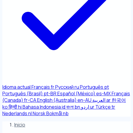
Idioma actual
Français
fr
Русский
ru
Português
pt
Português (Brasil)
pt-BR
Español (México)
es-MX
Français
(Canada)
fr-CA
English (Australia)
en-AU
العربية
ar
한국어
ko
हिन्दी
hi
Bahasa Indonesia
id
বাংলা
bn
اردو
ur
Türkçe
tr
Nederlands
nl
Norsk Bokmål
nb
Inicio