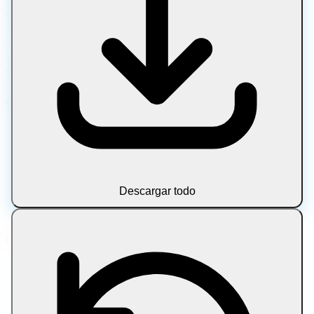
herramientas rápidas y privadas, sin descargas, sin
subidas y sin cuenta.
100 % en el navegador • Sin subidas • Privacidad total •
Siempre gratis
Categorías de herramientas
Imagen
Documento
Multimedia
Texto
Descargar todo
Archivos comprimidos
Blog
Herramientas populares
Comprimir imagen
Comprimir imagen a un tamaño concreto
Comprimir PDF