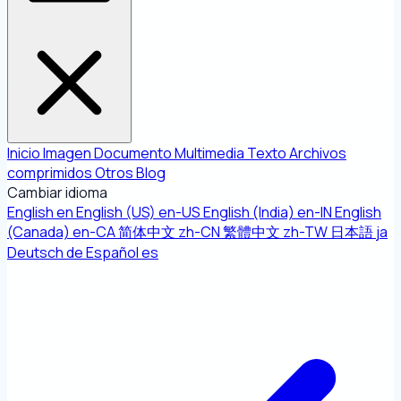
Inicio
Imagen
Documento
Multimedia
Texto
Archivos
comprimidos
Otros
Blog
Cambiar idioma
English
en
English (US)
en-US
English (India)
en-IN
English
(Canada)
en-CA
简体中文
zh-CN
繁體中文
zh-TW
日本語
ja
Deutsch
de
Español
es