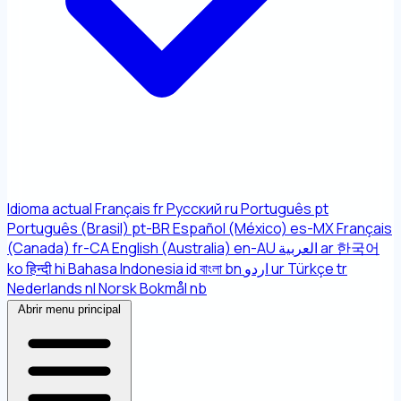
Idioma actual
Français
fr
Русский
ru
Português
pt
Português (Brasil)
pt-BR
Español (México)
es-MX
Français
(Canada)
fr-CA
English (Australia)
en-AU
العربية
ar
한국어
ko
हिन्दी
hi
Bahasa Indonesia
id
বাংলা
bn
اردو
ur
Türkçe
tr
Nederlands
nl
Norsk Bokmål
nb
Abrir menu principal