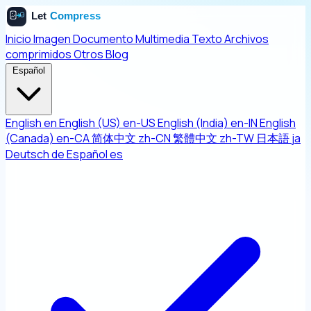
Inicio
Imagen
Documento
Multimedia
Texto
Archivos
comprimidos
Otros
Blog
Español
English
en
English (US)
en-US
English (India)
en-IN
English
(Canada)
en-CA
简体中文
zh-CN
繁體中文
zh-TW
日本語
ja
Deutsch
de
Español
es