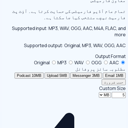
معاون فارمیٹس
تمام عام آڈیو فارمیٹس کی حمایت کرتا ہے۔ آؤٹ پٹ
فارمیٹ نیچے منتخب کیا جا سکتا ہے۔
Supported input: MP3, WAV, OGG, AAC, M4A, FLAC, and
more
Supported output: Original, MP3, WAV, OGG, AAC
Output Format
Original
MP3
WAV
OGG
AAC
مطلوبہ سائز پروفائل
Podcast 10MB
Upload 5MB
Messenger 3MB
Email 1MB
حسب ضرورت
Custom Size