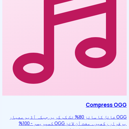
Compress OGG
OGG فائل کا سائز 80% تک کم کریں جبکہ آڈیو معیار
برقرار رکھیں۔ مفت آن لائن OGG کمپریسر - 100%