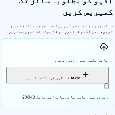
آڈیو کو مطلوبہ سائز تک
کمپریس کریں
سائز پری سیٹ منتخب کریں یا حسب ضرورت ٹارگٹ درج
کریں، پھر آڈیو فائلوں کو فٹ ہونے تک کمپریس کریں۔
یا فائلیں یہاں چھوڑ دیں۔
Audio فائلوں کو منتخب کریں۔
زیادہ سے زیادہ فائل سائز: فی فائل 200MB