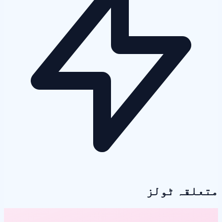
متعلقہ ٹولز