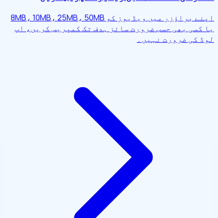
اپنے براؤزر میں ویڈیوز کو 8MB، 10MB، 25MB، 50MB
یا کسی بھی حسب ضرورت سائز ہدف تک کمپریس کریں، اپ
لوڈ کی ضرورت نہیں۔