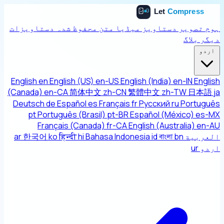
ہوم
تصویر
دستاویز
میڈیا
متن
محفوظ شدہ دستاویزات
دیگر
بلاگ
اردو
English
en
English (US)
en-US
English (India)
en-IN
English
(Canada)
en-CA
简体中文
zh-CN
繁體中文
zh-TW
日本語
ja
Deutsch
de
Español
es
Français
fr
Русский
ru
Português
pt
Português (Brasil)
pt-BR
Español (México)
es-MX
Français (Canada)
fr-CA
English (Australia)
en-AU
العربية
bn
বাংলা
id
Bahasa Indonesia
hi
हिन्दी
ko
한국어
ar
اردو
ur