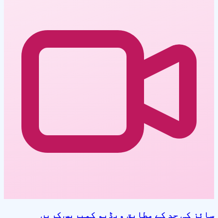
سائز کی حد کے مطابق ویڈیو کمپریس کریں