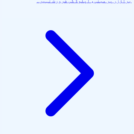
براؤزر پر مبنی، اپلوڈ کی ضرورت نہیں۔