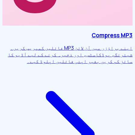
Compress MP3
اپنے براؤزر میں آن لائن MP3 فائلیں کمپریس کریں۔
شیئرنگ، پوڈکاسٹس، اور ذخیرہ کرنے کے لیے آڈیو کا
سائز کم کریں بغیر اپنی فائلیں اپلوڈ کیے۔