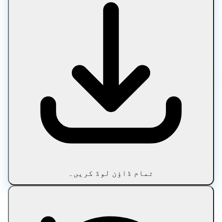
کمپریس کرنے، تبدیل کرنے، ترمیم کرنے اور آپٹمائز
کرنے کا ایک مفت آن لائن پلیٹ فارم ہے۔ تصاویر، پی ڈی
ایف، میڈیا، ٹیکسٹ اور آرکائیوز کے لیے ایک
پرائیویٹ فائل کمپریسر استعمال کریں، بغیر اپ لوڈ،
بغیر سائن اپس، اور فائلیں جو آپ کے آلے پر رہتی
ہیں۔
100% براؤزر پر مبنی پروسیسنگ • کوئی اپ لوڈ نہیں •
فائلیں آپ کے آلے پر رہتی ہیں • ہمیشہ مفت
ٹول کی اقسام
تصویر
دستاویز
میڈیا
متن
تمام ڈاؤن لوڈ کریں۔
محفوظ شدہ دستاویزات
بلاگ
مقبول ٹولز