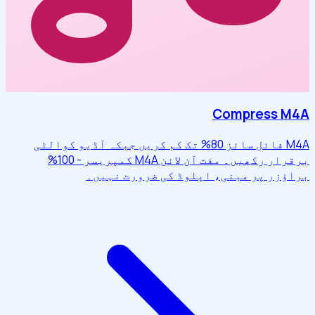
Compress M4A
M4A فائل سائز 80% تک کم کریں جبکہ آڈیو کوالٹی
برقرار رکھیں۔ مفت آن لائن M4A کمپریسر - 100%
براؤزر پر مبنی، اپلوڈ کی ضرورت نہیں۔