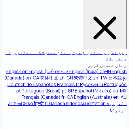
ہوم
تصویر
دستاویز
میڈیا
متن
محفوظ شدہ دستاویزات
دیگر
بلاگ
زبان تبدیل کریں
English
en
English (US)
en-US
English (India)
en-IN
English
(Canada)
en-CA
简体中文
zh-CN
繁體中文
zh-TW
日本語
ja
Deutsch
de
Español
es
Français
fr
Русский
ru
Português
pt
Português (Brasil)
pt-BR
Español (México)
es-MX
Français (Canada)
fr-CA
English (Australia)
en-AU
العربية
bn
বাংলা
id
Bahasa Indonesia
hi
हिन्दी
ko
한국어
ar
اردو
ur