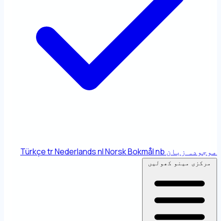
موجودہ زبان
nb
Norsk Bokmål
nl
Nederlands
tr
Türkçe
مرکزی مینو کھولیں