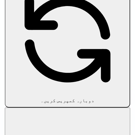
تصویر کمپریس کریں
تصویر کو مخصوص سائز تک کمپریس کریں
Compress PDF
PDF کو ہدفی سائز تک کمپریس کریں
سائز کی حد کے مطابق ویڈیو کمپریس کریں
دوست لنکس
اپنے مواد کے ورک فلو کو بڑھانا چاہتے ہیں؟ AI سے
معاون آرٹیکل ڈرافٹنگ اور آن پیج آپٹیمائزیشن کے
لیے
SEO رائٹر ٹولز
آزمائیں۔
رازداری کی پالیسی
استعمال کی شرائط
ہمارے بارے
میں
ہم سے رابطہ کریں
دستبرداری
© 2026 Let Compress. تمام حقوق محفوظ ہیں۔
دوبارہ کمپریس کریں۔