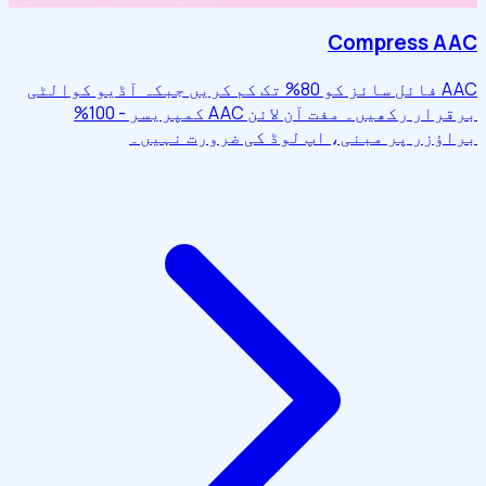
Compress AAC
AAC فائل سائز کو 80% تک کم کریں جبکہ آڈیو کوالٹی
برقرار رکھیں۔ مفت آن لائن AAC کمپریسر - 100%
براؤزر پر مبنی، اپ لوڈ کی ضرورت نہیں۔