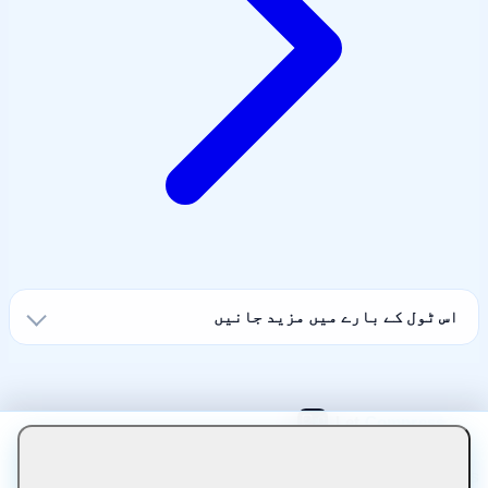
اس ٹول کے بارے میں مزید جانیں
Let Compress براہ راست آپ کے براؤزر میں فائلوں کو