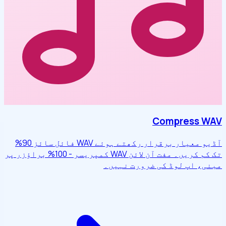
Compress WAV
آڈیو معیار برقرار رکھتے ہوئے WAV فائل سائز 90%
تک کم کریں۔ مفت آن لائن WAV کمپریسر - 100% براؤزر پر
مبنی، اپ لوڈ کی ضرورت نہیں۔