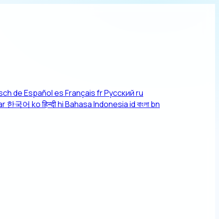
sch
de
Español
es
Français
fr
Русский
ru
ar
한국어
ko
हिन्दी
hi
Bahasa Indonesia
id
বাংলা
bn