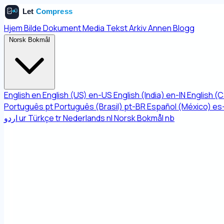
Hjem
Bilde
Dokument
Media
Tekst
Arkiv
Annen
Blogg
Norsk Bokmål
English
en
English (US)
en-US
English (India)
en-IN
English (
Português
pt
Português (Brasil)
pt-BR
Español (México)
es
اردو
ur
Türkçe
tr
Nederlands
nl
Norsk Bokmål
nb