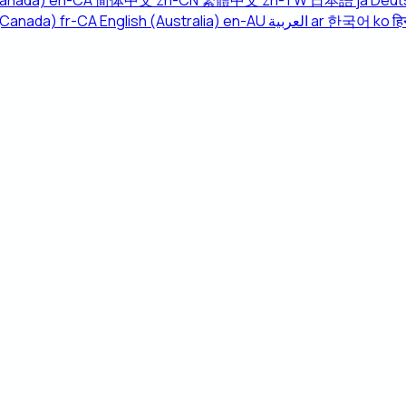
Canada)
en-CA
简体中文
zh-CN
繁體中文
zh-TW
日本語
ja
Deut
(Canada)
fr-CA
English (Australia)
en-AU
العربية
ar
한국어
ko
हिन