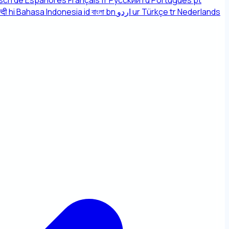
sch
de
Español
es
Français
fr
Русский
ru
Português
pt
्दी
hi
Bahasa Indonesia
id
বাংলা
bn
اردو
ur
Türkçe
tr
Nederlands