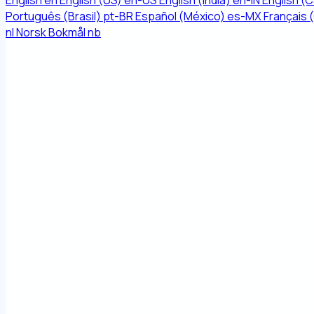
English
en
English (US)
en-US
English (India)
en-IN
English (
Português (Brasil)
pt-BR
Español (México)
es-MX
Français 
nl
Norsk Bokmål
nb